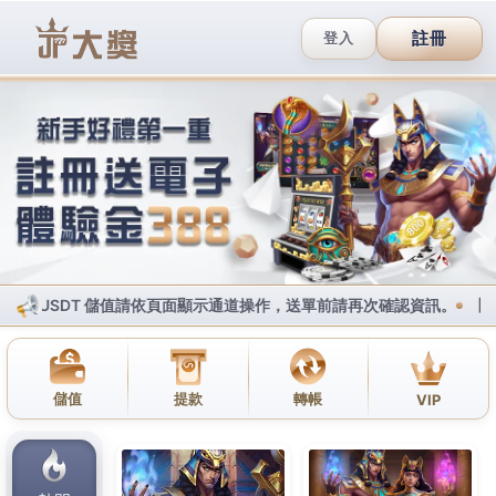
加入Line好友
撥打服務專線
網站地圖
JP大獎娛樂城
下載註冊送體驗金
台灣專屬優惠
大獎網頁直接玩
賺大獎攻略