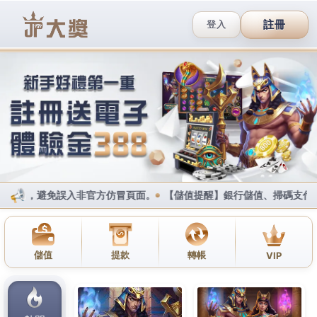
加入Line好友
撥打服務專線
網站地圖
JP大獎娛樂城
下載註冊送體驗金
台灣專屬優惠
大獎網頁直接玩
賺大獎攻略