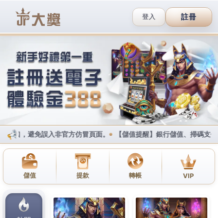
加入Line好友
撥打服務專線
網站地圖
JP大獎娛樂城
下載註冊送體驗金
台灣專屬優惠
大獎網頁直接玩
賺大獎攻略