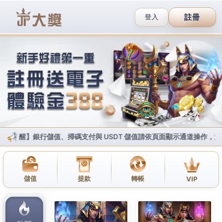
加入Line好友
撥打服務專線
網站地圖
JP大獎娛樂城
下載註冊送體驗金
台灣專屬優惠
大獎網頁直接玩
賺大獎攻略